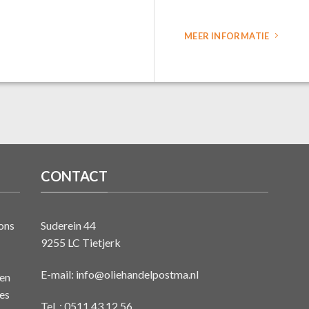
MEER INFORMATIE
CONTACT
ons
Suderein 44
9255 LC Tietjerk
E-mail:
info@oliehandelpostma.nl
 en
ies
Tel. : 0511 43 12 56