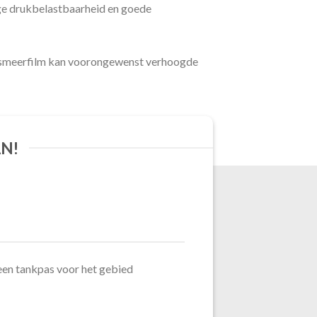
e drukbelastbaarheid en goede
 smeerfilm kan voor
ongewenst verhoogde
N!
een tankpas voor het gebied