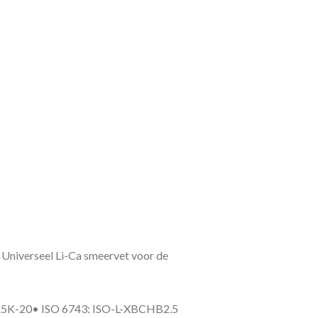
•
Universeel Li-Ca smeervet voor de
.5K-20
•
ISO 6743: ISO-L-XBCHB2.5